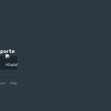
pporte
ort
Help