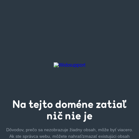
Na tejto
doméne zatiaľ
nič nie je
Dôvodov, prečo sa nezobrazuje žiadny obsah, môže byť
viacero.
Ak ste správca webu, môžete nahrať/zmazať
existujúci obsah