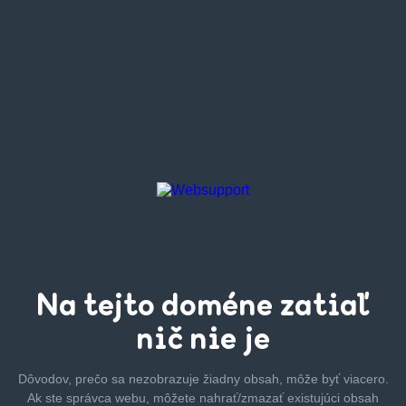
Na tejto
doméne zatiaľ
nič nie je
Dôvodov, prečo sa nezobrazuje žiadny obsah, môže byť
viacero.
Ak ste správca webu, môžete nahrať/zmazať
existujúci obsah